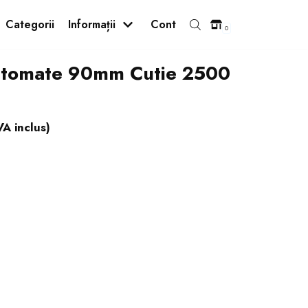
Categorii
Informații
Cont
0
utomate 90mm Cutie 2500
ăr
Lapte
Capace
Pahare și Palete
VA inclus)