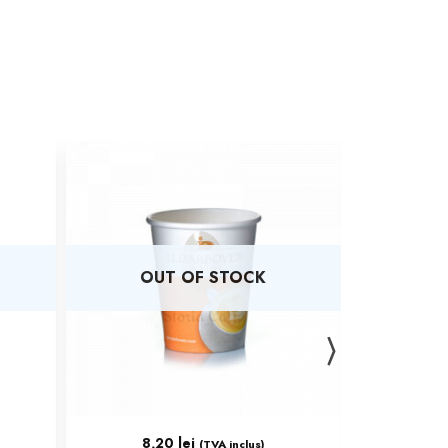
OUT OF STOCK
OU
8,20
lei
10
(TVA inclus)