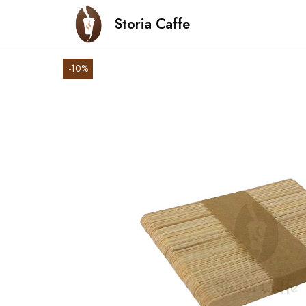
Storia Caffe
Sari
la
-10%
Cafea Boabe
Cafea Instant
Capsule 
conținut