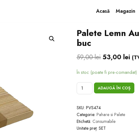
Acasă
Magazin
Palete Lemn A
Cafea
Cappuccino
Ceai Instant
Ciocolată Caldă
Zah
buc
59,00
lei
53,00
lei
(T
În stoc (poate fi pre-comandat)
ADAUGĂ ÎN COȘ
SKU:
PVS474
Categorie:
Pahare si Palete
Etichetă:
Consumabile
Unitate preț: SET