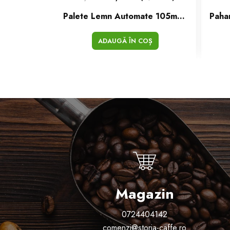
Palete Lemn Automate 105mm Cutie 2500 buc
ADAUGĂ ÎN COȘ
Magazin
0724404142
comenzi@storia-caffe.ro