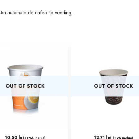
ntru automate de cafea tip vending.
OUT OF STOCK
OUT OF STOCK
10,50
lei
12,71
lei
(TVA inclus)
(TVA inclus)