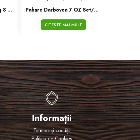
Pahare De Carton Vending 8 OZ Set/50 Buc Negru
Pahare Darboven 7 OZ Set/50 Buc
CITEȘTE MAI MULT
CI
Informații
Termeni și condiții
Politica de Cookies