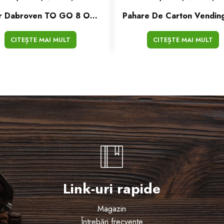
Pahar Dabroven TO GO 8 Oz Becher JJD Classics Set/50 Buc
CITEȘTE MAI MULT
CITEȘTE MAI MULT
Link-uri rapide
Magazin
Întrebări frecvente