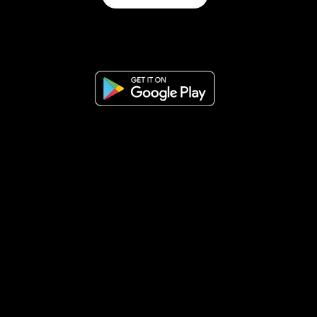
68,00
lei
66,50
lei
43,70
lei
(TVA
(TVA inclus)
inclus)
Cafea Boabe Espresso Crema Vandino
Cafea Punto IT Verde 1kg
CITEȘTE MAI MULT
ADAUGĂ ÎN COȘ
Magazin
0724404142
comenzi@storia-caffe.ro
ANPC