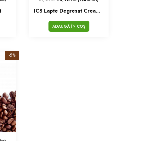
t
ICS Lapte Degresat Creamer
ADAUGĂ ÎN COȘ
-5%
lus)