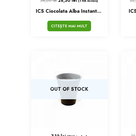
34,00
lei
28,50
lei
32
(TVA inclus)
ICS Ciocolata Alba Instant 1Kg
ICS
CITEȘTE MAI MULT
OUT OF STOCK
7,12
lei
39