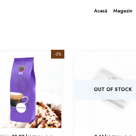
Acasă
Magazin
Cafea
Cappuccino
Ceai Instant
Ciocolată Caldă
Zah
-3%
OUT OF STOCK