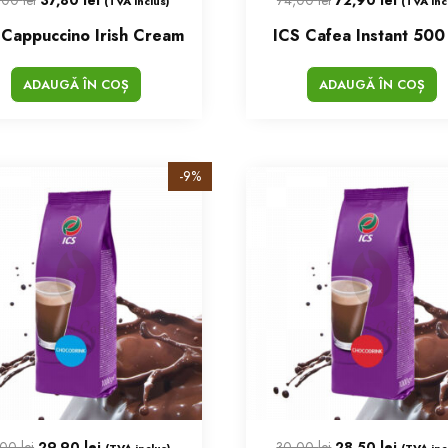
(TVA inclus)
(TVA inc
 Cappuccino Irish Cream
ICS Cafea Instant 500
ADAUGĂ ÎN COȘ
ADAUGĂ ÎN COȘ
-9%
,00
lei
29,90
lei
30,00
lei
28,50
lei
(TVA inclus)
(TVA inc