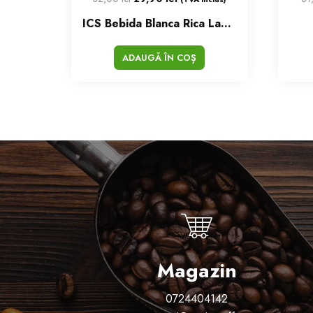
ICS Bebida Blanca Rica Lapte
ADAUGĂ ÎN COȘ
Magazin
0724404142