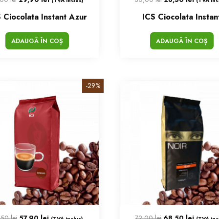
 Ciocolata Instant Azur
ICS Ciocolata Instan
ADAUGĂ ÎN COȘ
ADAUGĂ ÎN COȘ
-29%
,50
lei
57,90
lei
72,00
lei
68,50
lei
(TVA inclus)
(TVA inc