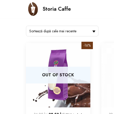
Storia Caffe
Sari
la
Cafea Boabe
Cafea Instant
Capsule 
conținut
Sortează după cele mai recente
-16%
OUT OF STOCK