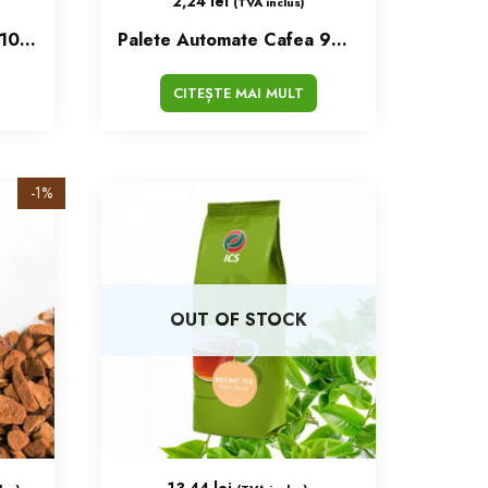
2,24
lei
(TVA inclus)
Palete Automate Cafea 105mm Set/100 Buc
Palete Automate Cafea 90mm Set/100 Buc
CITEȘTE MAI MULT
-1%
OUT OF STOCK
13,44
lei