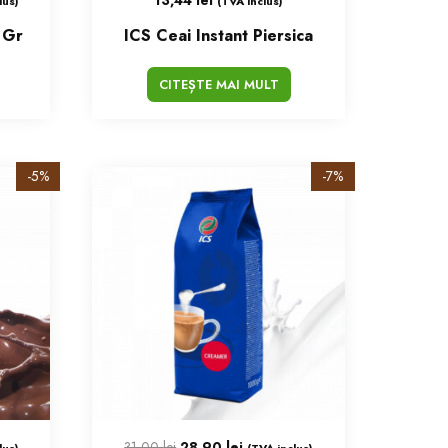
lus)
(TVA inclus)
 Gr
ICS Ceai Instant Piersica
CITEȘTE MAI MULT
-5%
-7%
31,00
lei
28,90
lei
lus)
(TVA inclus)