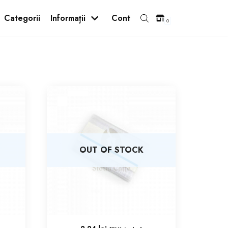
Categorii
Informații
Cont
0
ăr
Lapte
Capace
Pahare și Palete
OUT OF STOCK