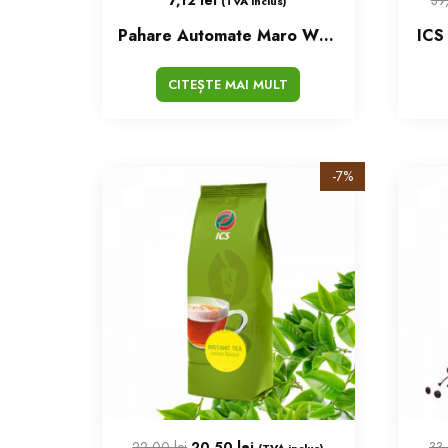
(TVA inclus)
Pahare Automate Maro WRC Set/100 Buc
ICS
CITEȘTE MAI MULT
-7%
22,00
lei
20,50
lei
33
(TVA inclus)