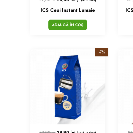
ICS Ceai Instant Lamaie
ICS
ADAUGĂ ÎN COȘ
-7%
32,00
lei
29,90
lei
81
(TVA inclus)