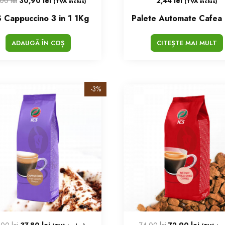
,00
lei
30,90
lei
2,44
lei
(TVA inclus)
(TVA inclus)
 Cappuccino 3 in 1 1Kg
ADAUGĂ ÎN COȘ
CITEȘTE MAI MULT
-3%
,00
lei
37,80
lei
74,00
lei
72,90
lei